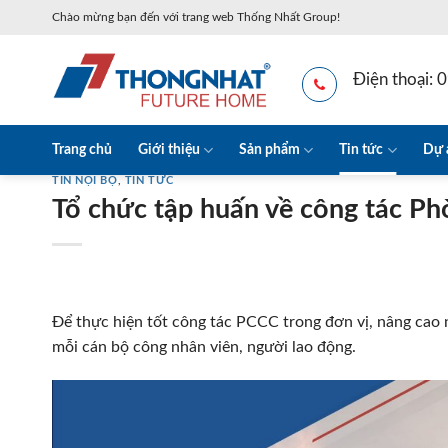
Skip
Chào mừng bạn đến với trang web Thống Nhất Group!
to
content
Điện thoại:
Trang chủ
Giới thiệu
Sản phẩm
Tin tức
Dự 
TIN NỘI BỘ
,
TIN TỨC
Tổ chức tập huấn về công tác Ph
Để thực hiện tốt công tác PCCC trong đơn vị, nâng cao n
mỗi cán bộ công nhân viên, người lao động.