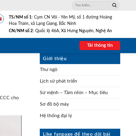
Tìm
kiếm:
TS/NM số 1
: Cụm CN Vôi - Yên Mỹ, số 1 đường Hoàng
Hoa Thám, xã Lạng Giang, Bắc Ninh
CN/NM số 2
: Quốc lộ 46A, Xã Hưng Nguyên, Nghệ An
Tải thông tin
Giới thiệu
Thư ngỏ
Lịch sử phát triển
Sứ mệnh – Tầm nhìn – Mục tiêu
 PCCC cho
Sơ đồ bộ máy
Hệ thống đại lý
Like fanpage để theo dõi bài