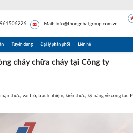
 0961506226
Mail: info@thongnhatgroup.com.vn
án
Tuyển dụng
Đại lý phân phối
Liên hệ
òng cháy chữa cháy tại Công ty
hận thức, vai trò, trách nhiệm, kiến thức, kỹ năng về công tác