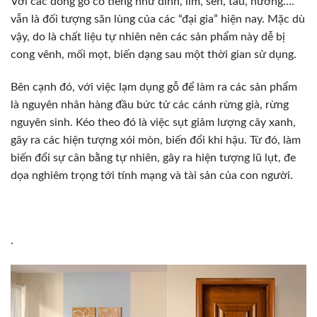
Với các dòng gỗ có tiếng như đinh, lim, sến, táu, hương….
vẫn là đối tượng săn lùng của các “đại gia” hiện nay. Mặc dù
vậy, do là chất liệu tự nhiên nên các sản phẩm này dễ bị
cong vênh, mối mọt, biến dạng sau một thời gian sử dụng.
Bên cạnh đó, với việc lạm dụng gỗ để làm ra các sản phẩm
là nguyên nhân hàng đầu bức tử các cánh rừng già, rừng
nguyên sinh. Kéo theo đó là việc sụt giảm lượng cây xanh,
gây ra các hiện tượng xói mòn, biến đổi khi hậu. Từ đó, làm
biến đổi sự cân bằng tự nhiên, gây ra hiện tượng lũ lụt, đe
dọa nghiêm trọng tới tính mạng và tài sản của con người.
.