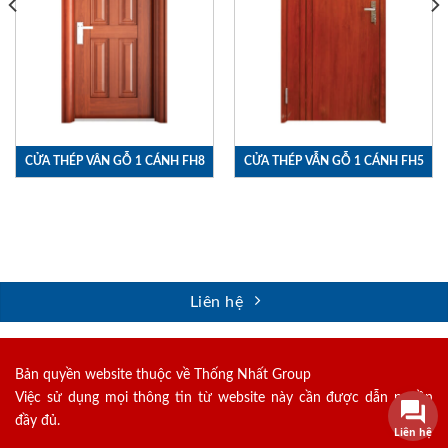
CỬA THÉP VÂN GỖ 1 CÁNH FH8
CỬA THÉP VẪN GỖ 1 CÁNH FH5
Liên hệ
Bản quyền website thuộc về Thống Nhất Group
Việc sử dụng mọi thông tin từ website này cần được dẫn nguồn
đầy đủ.
Liên hệ